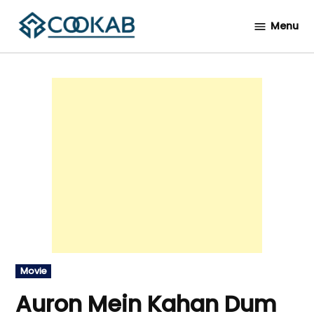
Skip
Menu
to
Cookab
content
Posted
Movie
in
Auron Mein Kahan Dum